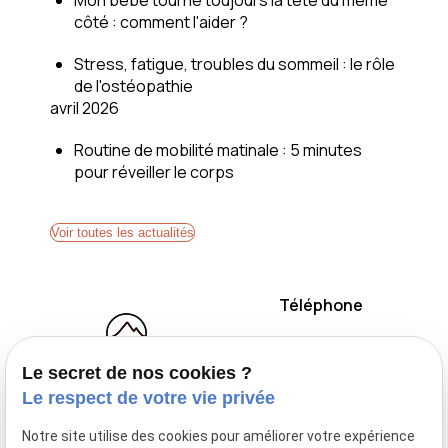
Mon bébé tourne toujours la tête du même
côté : comment l'aider ?
Stress, fatigue, troubles du sommeil : le rôle
de l'ostéopathie
avril 2026
Routine de mobilité matinale : 5 minutes
pour réveiller le corps
Voir toutes les actualités
Téléphone
05 82 95 87 22
Le secret de nos cookies ?
Le respect de votre vie privée
Notre site utilise des cookies pour améliorer votre expérience
AxisOstéo : votre cabinet