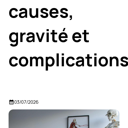
causes,
gravité et
complication
03/07/2026
calendar_month